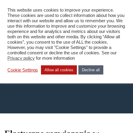
This website uses cookies to improve your experience.
PL
These cookies are used to collect information about how you
interact with our website and allow us to remember you. We
use this information to improve and customize your browsing
experience and for analytics and metrics about our visitors
both on this website and other media. By clicking “Allow all
cookies”, you consent to the use of ALL the cookies.
However, you may visit "Cookie Settings" to provide a
Home
/
Czym się zajmujemy
/
Usługi finansowe
controlled consent or decline the use of cookies. See our
Privacy policy
for more information
Pedab Finance
Cookie Settings
Allow all cookies
Decline all