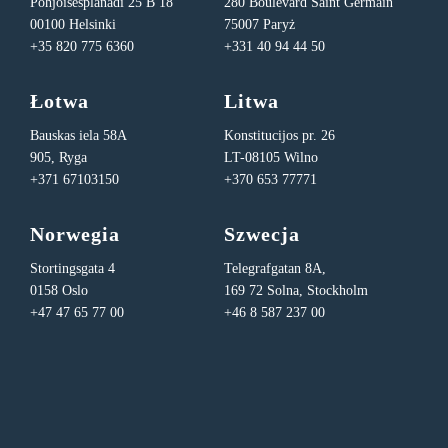
Pohjoisesplanadi 25 B 18
280 Boulevard Saint Germain
00100 Helsinki
75007 Paryż
+35 820 775 6360
+331 40 94 44 50
Łotwa
Litwa
Bauskas iela 58A
Konstitucijos pr. 26
905, Ryga
LT-08105 Wilno
+371 67103150
+370 653 77771
Norwegia
Szwecja
Stortingsgata 4
Telegrafgatan 8A,
0158 Oslo
169 72 Solna, Stockholm
+47 47 65 77 00
+46 8 587 237 00