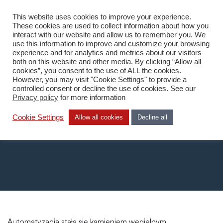
This website uses cookies to improve your experience.
PL
These cookies are used to collect information about how you
interact with our website and allow us to remember you. We
use this information to improve and customize your browsing
experience and for analytics and metrics about our visitors
both on this website and other media. By clicking “Allow all
cookies”, you consent to the use of ALL the cookies.
However, you may visit "Cookie Settings" to provide a
Home
/
Automatyzacja
controlled consent or decline the use of cookies. See our
Privacy policy
for more information
Automatyzacja
Cookie Settings
Allow all cookies
Decline all
Automatyzacja stała się kamieniem węgielnym