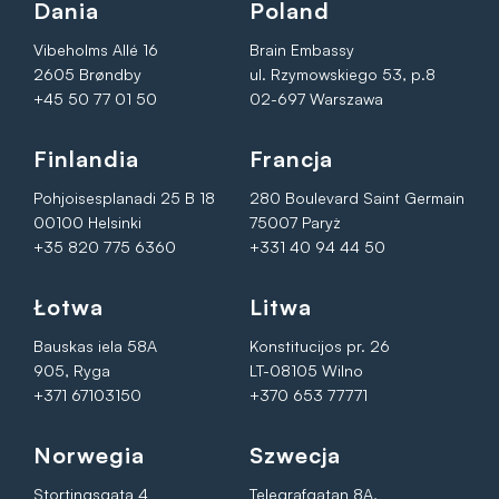
Dania
Poland
Vibeholms Allé 16
Brain Embassy
2605 Brøndby
ul. Rzymowskiego 53, p.8
+45 50 77 01 50
02-697 Warszawa
Finlandia
Francja
Pohjoisesplanadi 25 B 18
280 Boulevard Saint Germain
00100 Helsinki
75007 Paryż
+35 820 775 6360
+331 40 94 44 50
Łotwa
Litwa
Bauskas iela 58A
Konstitucijos pr. 26
905, Ryga
LT-08105 Wilno
+371 67103150
+370 653 77771
Norwegia
Szwecja
Stortingsgata 4
Telegrafgatan 8A,