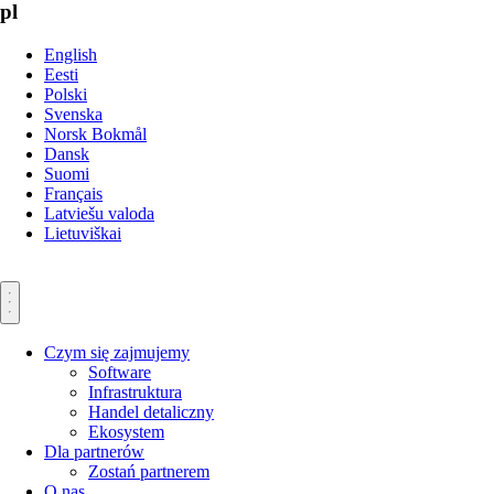
pl
English
Eesti
Polski
Svenska
Norsk Bokmål
Dansk
Suomi
Français
Latviešu valoda
Lietuviškai
Czym się zajmujemy
Software
Infrastruktura
Handel detaliczny
Ekosystem
Dla partnerów
Zostań partnerem
O nas