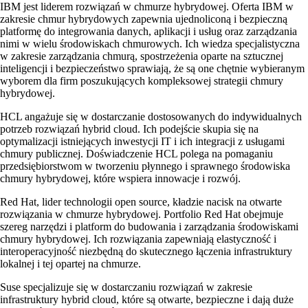
IBM jest liderem rozwiązań w chmurze hybrydowej. Oferta IBM w
zakresie chmur hybrydowych zapewnia ujednoliconą i bezpieczną
platformę do integrowania danych, aplikacji i usług oraz zarządzania
nimi w wielu środowiskach chmurowych. Ich wiedza specjalistyczna
w zakresie zarządzania chmurą, spostrzeżenia oparte na sztucznej
inteligencji i bezpieczeństwo sprawiają, że są one chętnie wybieranym
wyborem dla firm poszukujących kompleksowej strategii chmury
hybrydowej.
HCL angażuje się w dostarczanie dostosowanych do indywidualnych
potrzeb rozwiązań hybrid cloud. Ich podejście skupia się na
optymalizacji istniejących inwestycji IT i ich integracji z usługami
chmury publicznej. Doświadczenie HCL polega na pomaganiu
przedsiębiorstwom w tworzeniu płynnego i sprawnego środowiska
chmury hybrydowej, które wspiera innowacje i rozwój.
Red Hat, lider technologii open source, kładzie nacisk na otwarte
rozwiązania w chmurze hybrydowej. Portfolio Red Hat obejmuje
szereg narzędzi i platform do budowania i zarządzania środowiskami
chmury hybrydowej. Ich rozwiązania zapewniają elastyczność i
interoperacyjność niezbędną do skutecznego łączenia infrastruktury
lokalnej i tej opartej na chmurze.
Suse specjalizuje się w dostarczaniu rozwiązań w zakresie
infrastruktury hybrid cloud, które są otwarte, bezpieczne i dają duże