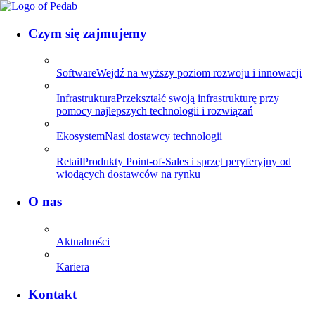
Czym się zajmujemy
Software
Wejdź na wyższy poziom rozwoju i innowacji
Infrastruktura
Przekształć swoją infrastrukturę przy
pomocy najlepszych technologii i rozwiązań
Ekosystem
Nasi dostawcy technologii
Retail
Produkty Point-of-Sales i sprzęt peryferyjny od
wiodących dostawców na rynku
O nas
Aktualności
Kariera
Kontakt