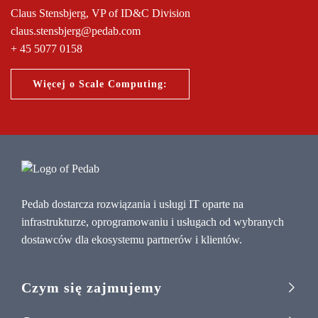
Claus Stensbjerg, VP of ID&C Division
claus.stensbjerg@pedab.com
+ 45 5077 0158
Więcej o Scale Computing:
Pedab dostarcza rozwiązania i usługi IT oparte na
infrastrukturze, oprogramowaniu i usługach od wybranych
dostawców dla ekosystemu partnerów i klientów.
Czym się zajmujemy